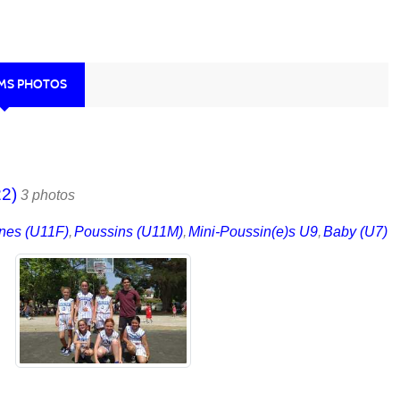
UMS PHOTOS
22)
3 photos
nes (U11F)
Poussins (U11M)
Mini-Poussin(e)s U9
Baby (U7)