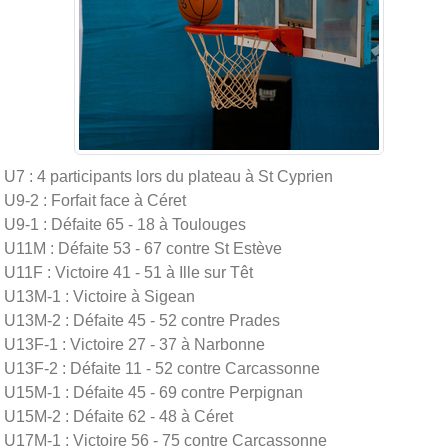
U7 : 4 participants lors du plateau à St Cyprien
U9-2 : Forfait face à Céret
U9-1 : Défaite 65 - 18 à Toulouges
U11M : Défaite 53 - 67 contre St Estève
U11F : Victoire 41 - 51 à Ille sur Têt
U13M-1 : Victoire à Sigean
U13M-2 : Défaite 45 - 52 contre Prades
U13F-1 : Victoire 27 - 37 à Narbonne
U13F-2 : Défaite 11 - 52 contre Carcassonne
U15M-1 : Défaite 45 - 69 contre Perpignan
U15M-2 : Défaite 62 - 48 à Céret
U17M-1 : Victoire 56 - 75 contre Carcassonne